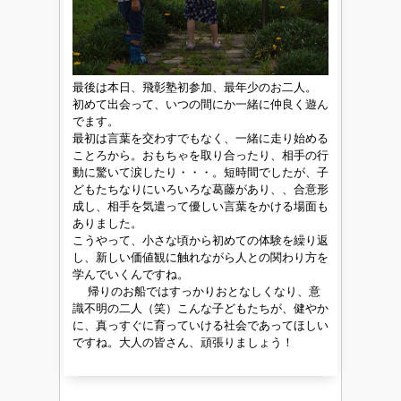
最後は本日、飛彰塾初参加、最年少のお二人。
初めて出会って、いつの間にか一緒に仲良く遊ん
でます。
最初は言葉を交わすでもなく、一緒に走り始める
ことろから。おもちゃを取り合ったり、相手の行
動に驚いて涙したり・・・。短時間でしたが、子
どもたちなりにいろいろな葛藤があり、、合意形
成し、相手を気遣って優しい言葉をかける場面も
ありました。
こうやって、小さな頃から初めての体験を繰り返
し、新しい価値観に触れながら人との関わり方を
学んでいくんですね。
帰りのお船ではすっかりおとなしくなり、意
識不明の二人（笑）こんな子どもたちが、健やか
に、真っすぐに育っていける社会であってほしい
ですね。大人の皆さん、頑張りましょう！