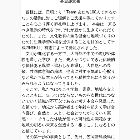
募金趣意書
皆様には、日頃より「Team 友だち100人できるか
な」の活動に対しご理解とご支援を賜っております
ことを心より厚く御礼申し上げます。 本会は、来る
べき激動の時代をそれぞれが豊かに生きていただく
ために、また、文化教養の薫る健全な地域づくりの
ために生涯学習の場を提供することを目的として平
成29年6月、有志によって発足されました。
文明が進化する一方で、大自然の中での遊びや体
験を通した学び、また、先人がつないできた伝統的
な価値ある風習・習わしが衰退し、大自然への畏
敬、共同体意識の崩壊、他者に対する気遣い心配り
など私たち日本人が誇ってきた精神文化にも陰りが
みられるようになってきました。
そこで、私たちは今こそ学校、家庭、地域を支え
るとともに、失ってはならないものを次世代につな
いでいく組織が不可欠であると考え本会を発足した
次第です。幼児から高齢者まで年齢を超えて学び合
う喜び、自然と、人と、社会とつながっていく実
感・・・そうした体験が個々の可能性を開花させ、
地域の明るい未来を創造する「根っこ」になるもの
と信じています。
その第一歩の事業として、先日、笠岡諸島飛島に