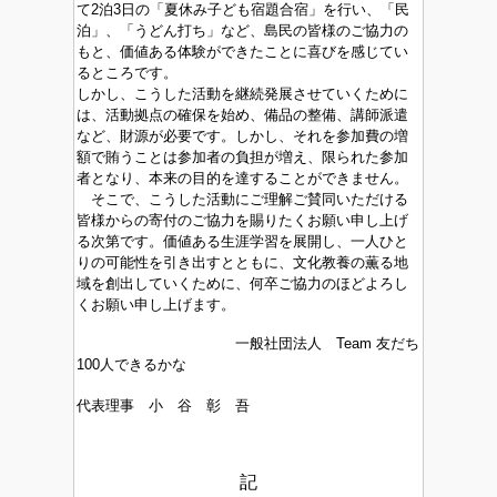
て2泊3日の「夏休み子ども宿題合宿」を行い、「民
泊」、「うどん打ち」など、島民の皆様のご協力の
もと、価値ある体験ができたことに喜びを感じてい
るところです。
しかし、こうした活動を継続発展させていくために
は、活動拠点の確保を始め、備品の整備、講師派遣
など、財源が必要です。しかし、それを参加費の増
額で賄うことは参加者の負担が増え、限られた参加
者となり、本来の目的を達することができません。
そこで、こうした活動にご理解ご賛同いただける
皆様からの寄付のご協力を賜りたくお願い申し上げ
る次第です。価値ある生涯学習を展開し、一人ひと
りの可能性を引き出すとともに、文化教養の薫る地
域を創出していくために、何卒ご協力のほどよろし
くお願い申し上げます。
一般社団法人
Team 友だち
100人できるかな
代表理事 小 谷 彰 吾
記