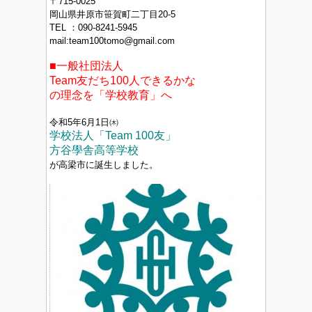
〒715-0025
岡山県井原市笹賀町二丁目20-5
TEL ：090-8241‐5945
mail:team100tomo@gmail.com
■一般社団法人
Team友だち100人できるかな
の理念を「学校教育」へ
令和5年6月1日㈭
学校法人「Team 100友」
方谷學舎高等学校
が高梁市に誕生しました。