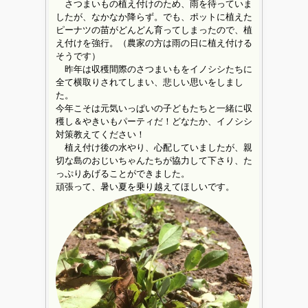
さつまいもの植え付けのため、雨を待っていま
したが、なかなか降らず。でも、ポットに植えた
ピーナツの苗がどんどん育ってしまったので、植
え付けを強行。（農家の方は雨の日に植え付ける
そうです）
昨年は収穫間際のさつまいもをイノシシたちに
全て横取りされてしまい、悲しい思いをしまし
た。
今年こそは元気いっぱいの子どもたちと一緒に収
穫し＆やきいもパーティだ！どなたか、イノシシ
対策教えてください！
植え付け後の水やり、心配していましたが、親
切な島のおじいちゃんたちが協力して下さり、た
っぷりあげることができました。
頑張って、暑い夏を乗り越えてほしいです。