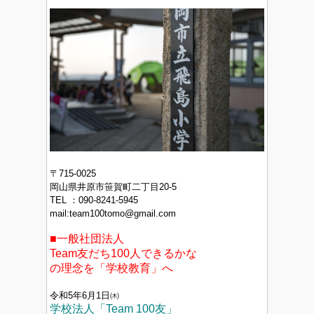
〒715-0025
岡山県井原市笹賀町二丁目20-5
TEL ：090-8241‐5945
mail:team100tomo@gmail.com
■一般社団法人
Team友だち100人できるかな
の理念を「学校教育」へ
令和5年6月1日㈭
学校法人「Team 100友」